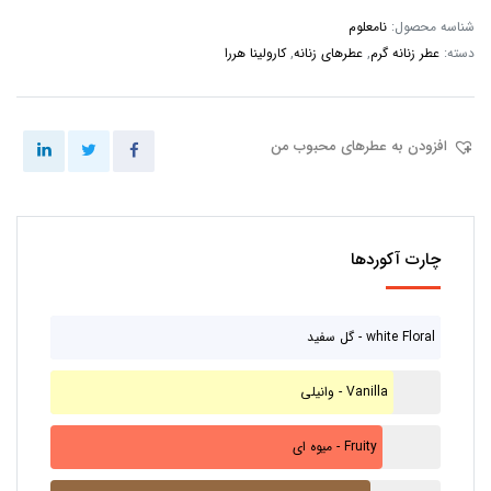
شناسه محصول:
نامعلوم
دسته:
عطر زنانه گرم
,
عطرهای زنانه
,
کارولینا هررا
افزودن به عطرهای محبوب من
چارت آکوردها
گل سفید - white Floral
وانیلی - Vanilla
میوه ای - Fruity