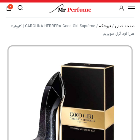
0
صفحه اصلی
/
فروشگاه
/
CAROLINA HERRERA Good Girl Suprême | کارولینا
هررا گود گرل سوپریم