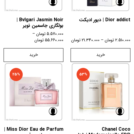
Dior addict | دیور ادیکت
Bvlgari Jasmin Noir |
بولگاری جاسمین نویر
5.570.000
تومان
–
2.510.000
تومان
–
21.340.000
تومان
55.660.000
تومان
خرید
خرید
25%
53%
Miss Dior Eau de Parfum |
Chanel Coco