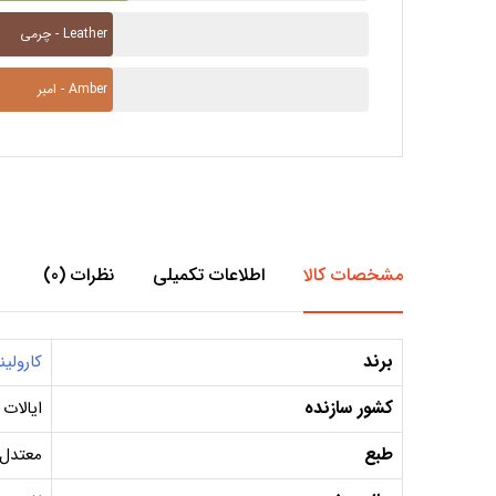
چرمی - Leather
امبر - Amber
مشخصات کالا
اطلاعات تکمیلی
نظرات (0)
برند
کارولین
کشور سازنده
ایالات
طبع
معتدل