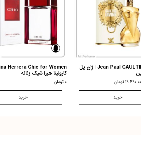
Jean Paul GAULTIER Divine | ژان پل
ین
کارولینا هررا شیک زنانه
19.490.0
تومان
0
تومان
خرید
خرید