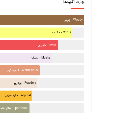
چارت آکوردها
چوبی - Woody
مرکبات - Citrus
شیرین - Sweet
مشک - Musky
ادویه گرم - Warm Spice
پودری - Powdery
گرمسیری - Tropical
نعناع هندی - patchouli