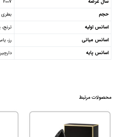
سال عرضه
2007
حجم
بطری 100 میل, دکانت 10 میل, دکانت 5 می
اسانس اولیه
ترنج، پ
اسانس میانی
رز، یاس
اسانس پایه
دارچین
محصولات مرتبط