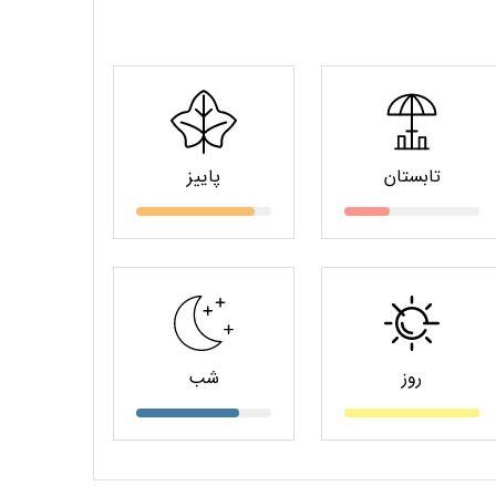
تابستان
پاییز
روز
شب