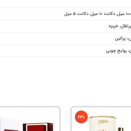
ل
رتقال، خربزه
، پرالین
، روایح چوبی
27%