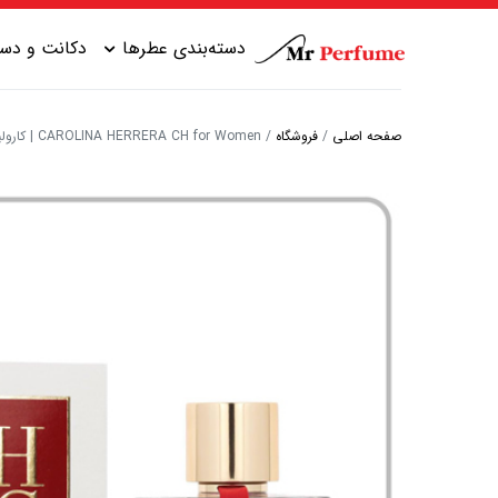
دسته‌بندی عطرها
دکانت و دست
صفحه اصلی
/
فروشگاه
/
CAROLINA HERRERA CH for Women | کارولینا هررا سی اچ فور وومن
عطر زنانه شیرین
عطر مردانه شیرین
عطر زنانه گرم
عطر مردانه خنک
عطر زنانه خنک
عطر مردانه گرم
عطر زنانه تلخ
عطر مردانه تلخ