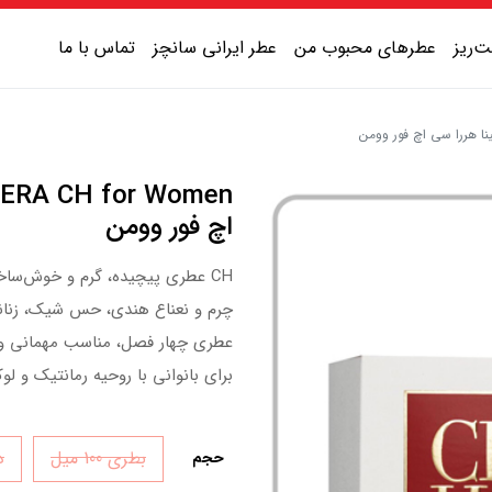
‌ریز
عطرهای محبوب من
عطر ایرانی سانچز
تماس با ما
عطر یونیسکس شیرین
عطر یونیسکس گرم
اچ فور وومن
عطر یونیسکس خنک
CH عطری پیچیده، گرم و خوش‌ساخت
عطر یونیسکس تلخ
چرم و نعناع هندی، حس شیک، زنانه 
عطری چهار فصل، مناسب مهمانی و ا
برای بانوانی با روحیه رمانتیک و ل
بطری 100 میل
دک
حجم