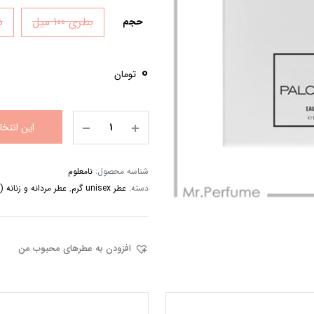
بطری 100 میل
دک
حجم
0
تومان
این انتخ
شناسه محصول:
نامعلوم
دسته:
عطر unisex گرم
,
عطر مردانه و زنانه (Unisex)
افزودن به عطرهای محبوب من