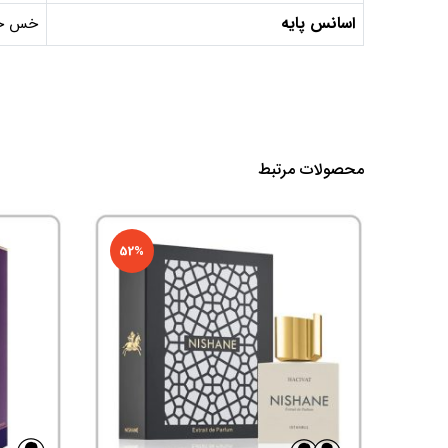
اسانس پایه
خس خس
محصولات مرتبط
52%