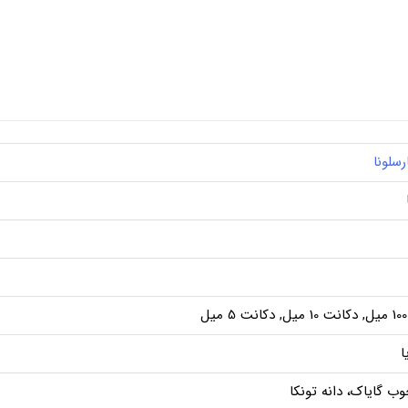
ارسلونا
ل
ا
وب گایاک، دانه تونکا