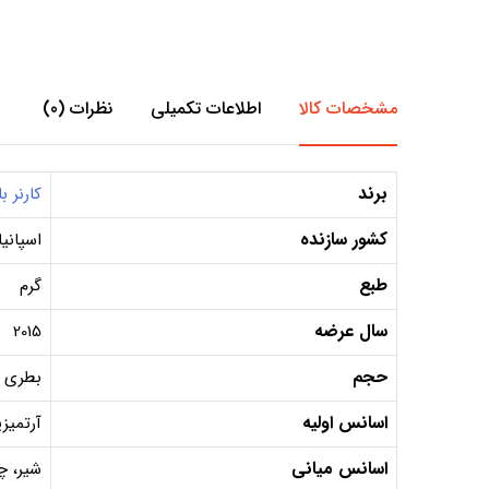
مشخصات کالا
اطلاعات تکمیلی
نظرات (0)
برند
کارنر ب
کشور سازنده
اسپانیا
طبع
گرم
سال عرضه
2015
حجم
بطری 100 میل, دکانت 10 میل, دکانت 5 می
اسانس اولیه
آرتمیزی
اسانس میانی
شیر، چ