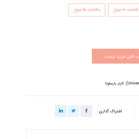
انت 10 میل
دکانت 5 میل
اب قابل خرید نیست
,
کارنر بارسلونا
اشتراک گذاری :