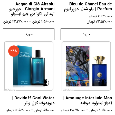
Acqua di Giò Absolu
Bleu de Chanel Eau de
Parfum | بلو شنل ادوپرفیوم
Giorgio Armani | جورجیو
آرمانی آکوا دی جیو ابسولو
2.230.000
تومان
–
32.520.000
تومان
1.560.000
تومان
–
22.270.000
تومان
خرید
خرید
38%
Davidoff Cool Water |
Amouage Interlude Man |
آمواژ اینترلود مردانه
دیویدوف کول واتر
4.150.000
تومان
–
48.710.000
تومان
590.000
تومان
–
12.530.000
تومان