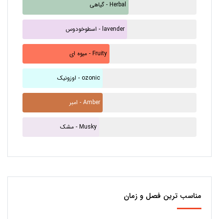
گیاهی - Herbal
اسطوخودوس - lavender
میوه ای - Fruity
اوزونیک - ozonic
امبر - Amber
مشک - Musky
مناسب ترین فصل و زمان