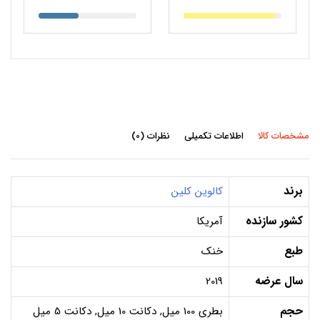
مشخصات کالا
اطلاعات تکمیلی
نظرات (0)
برند
کالوین کلین
کشور سازنده
آمریکا
طبع
خنک
سال عرضه
2019
حجم
بطری 100 میل, دکانت 10 میل, دکانت 5 میل