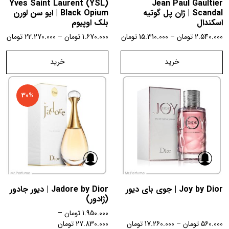
Yves Saint Laurent (YSL)
Jean Paul Gaultier
Scandal | ژان پل گوتیه
Black Opium | ایو سن لورن
اسکندال
بلک اوپیوم
2.540.000
تومان
–
15.310.000
تومان
1.670.000
تومان
–
22.270.000
تومان
خرید
خرید
30%
Joy by Dior | جوی بای دیور
Jadore by Dior | دیور جادور
(ژادور)
1.950.000
تومان
–
560.000
تومان
–
17.260.000
تومان
27.830.000
تومان