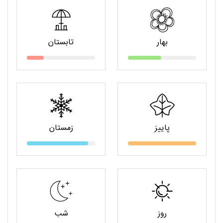
بهار
تابستان
پاییز
زمستان
روز
شب