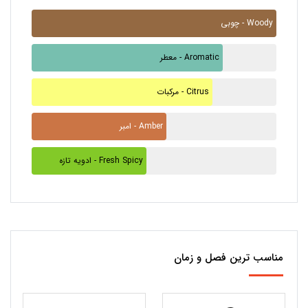
چوبی - Woody
معطر - Aromatic
مرکبات - Citrus
امبر - Amber
ادویه تازه - Fresh Spicy
مناسب ترین فصل و زمان