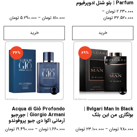
Parfum | بلو شنل ادوپرفیوم
2.230.000
تومان
–
32.520.000
تومان
810.000
تومان
–
5.290.000
تومان
خرید
خرید
34%
69%
Acqua di Giò Profondo
Bvlgari Man In Black |
بولگاری من این بلک
Giorgio Armani | جورجیو
آرمانی اکوا دی جیو پروفوندو
780.000
تومان
–
23.100.000
تومان
1.660.000
تومان
–
19.490.000
تومان