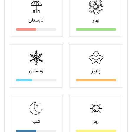
بهار
تابستان
پاییز
زمستان
روز
شب