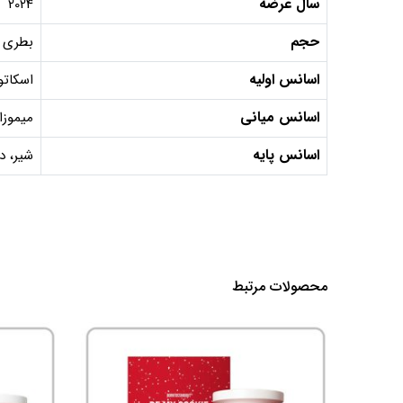
سال عرضه
2024
حجم
بطری 50 میل, دکانت 10 میل, دکانت 5 می
اسانس اولیه
اسکاتو
اسانس میانی
میموزا
اسانس پایه
شیر، د
محصولات مرتبط