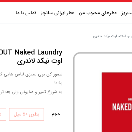
‌ریز
عطرهای محبوب من
عطر ایرانی سانچز
تماس با ما
عطر یونیسکس شیرین
عطر یونیسکس گرم
اوت نیکد لاندری
عطر یونیسکس خنک
تصور کن بوی تمیزی لباس هایی که ت
عطر یونیسکس تلخ
بشه!
یه شروع تمیز و صابونی ولی بعدش
بطری 50 میل
دک
حجم