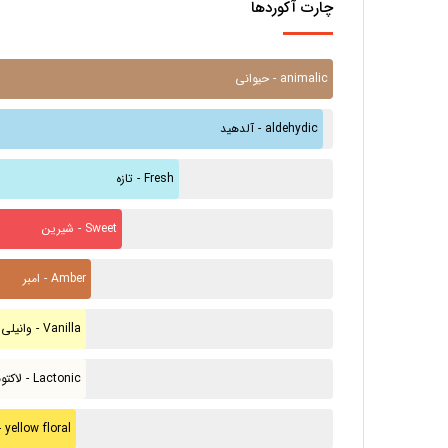
چارت آکوردها
حیوانی - animalic
آلدهید - aldehydic
تازه - Fresh
شیرین - Sweet
امبر - Amber
وانیلی - Vanilla
لاکتونی - Lactonic
گل زرد - ellow floral