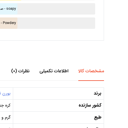
صابونی - soapy
پودری - Powdery
مشخصات کالا
اطلاعات تکمیلی
نظرات (0)
برند
بورن ت
کشور سازنده
کره جن
طبع
گرم و 