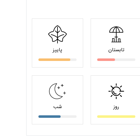
تابستان
پاییز
روز
شب