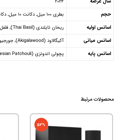
سال عرضه
2024
حجم
بطری 100 میل, دکانت 10 میل, دکانت 5 میل
اسانس اولیه
ریحان تایلندی (Thai Basil), فلفل تیموت (Timut Pepper), خس‌خس هائیتی (Haitian Vetiver), فریزیا (Freesia)
اسانس میانی
آکیگالاود (Akigalawood), جورجیوود (Georgywood)
اسانس پایه
پچولی اندونزی (Indonesian Patchouli), امبروفیکس (Ambrofix)
محصولات مرتبط
53%