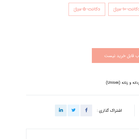
انت 10 میل
دکانت 5 میل
اب قابل خرید نیست
ه و زنانه (Unisex)
اشتراک گذاری :