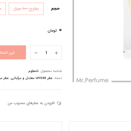
بطری 100 میل
دک
حجم
0
تومان
این انتخ
شناسه محصول:
نامعلوم
دسته:
عطر unisex معتدل و مرکباتی
,
عطر مردان
افزودن به عطرهای محبوب من