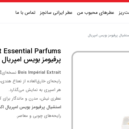
‌ریز
عطرهای محبوب من
عطر ایرانی سانچز
تماس با ما
عطر یونیسکس شیرین
عطر یونیسکس گرم
پرفیومز بویس امپریال
عطر یونیسکس خنک
Bois Impérial Extrait
نسخه‌ای濃‌تر، عمیق‌تر و جسورتر از عطر محبوب بویس امپریال است.
عطر یونیسکس تلخ
رایحه‌ای خارق‌العاده از نعناع هندی
هر اسپری به نمایش می‌گذارد.
عطری نیش، مدرن و ماندگار برای کس
اسنشیال پرفیومز بویس امپریال ا
رایحه‌های چوبی و معاصر.