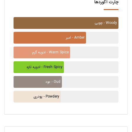
چارت آکوردها
چوبی - Woody
امبر - Amber
ادویه گرم - Warm Spice
ادویه تازه - Fresh Spicy
عود - Oud
پودری - Powdery