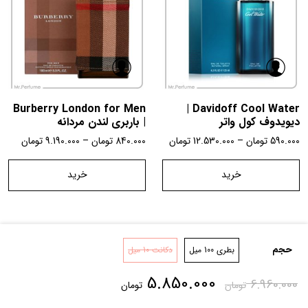
Burberry London for Men
Davidoff Cool Water |
دیویدوف کول واتر
| باربری لندن مردانه
590.000
تومان
–
12.530.000
تومان
840.000
تومان
–
9.190.000
تومان
خرید
خرید
حجم
بطری 100 میل
دکانت 10 میل
تماس با ما
شرایط و قوانین
درباره ما
5.850.000
6.960.000
تومان
تومان