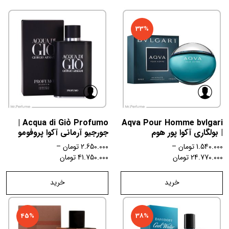
33%
Acqua di Giò Profumo |
Aqva Pour Homme bvlgari
| بولگاری آکوا پور هوم
جورجیو آرمانی آکوا پروفومو
1.540.000
تومان
–
2.650.000
تومان
–
24.770.000
تومان
41.750.000
تومان
خرید
خرید
45%
38%