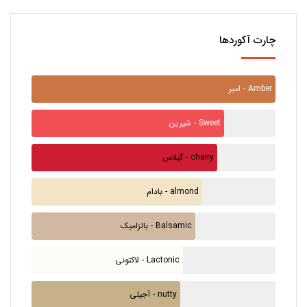
چارت آکوردها
امبر - Amber
شیرین - Sweet
گیلاس - cherry
بادام - almond
بالزامیک - Balsamic
لاکتونی - Lactonic
آجیلی - nutty