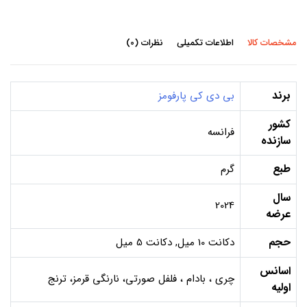
مشخصات کالا
اطلاعات تکمیلی
نظرات (0)
برند
بی دی کی پارفومز
کشور
فرانسه
سازنده
طبع
گرم
سال
2024
عرضه
حجم
دکانت 10 میل, دکانت 5 میل
اسانس
چری ، بادام ، فلفل صورتی، نارنگی قرمز، ترنج
اولیه