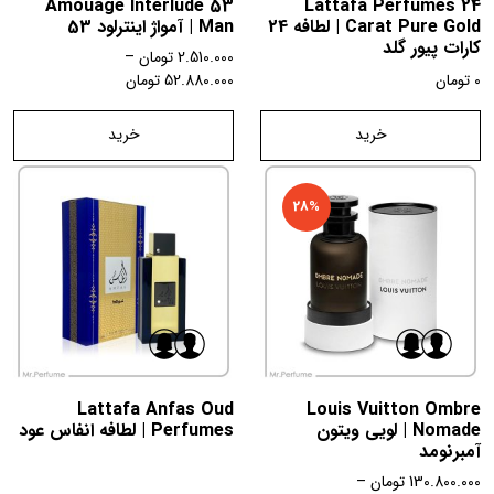
Amouage Interlude 53
Lattafa Perfumes 24
Carat Pure Gold | لطافه 24
Man | آمواژ اینترلود 53
کارات پیور گلد
2.510.000
تومان
–
0
تومان
52.880.000
تومان
خرید
خرید
28%
Lattafa Anfas Oud
Louis Vuitton Ombre
Nomade | لویی ویتون
Perfumes | لطافه انفاس عود
آمبرنومد
130.800.000
تومان
–