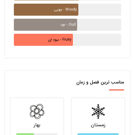
چوبی - Woody
عود - Oud
میوه ای - Fruity
مناسب ترین فصل و زمان
زمستان
بهار