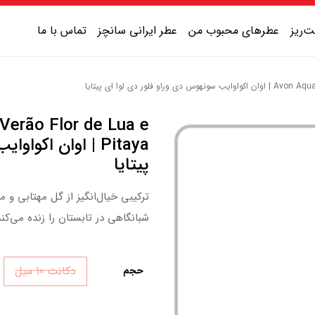
‌ریز
عطرهای محبوب من
عطر ایرانی سانچز
تماس با ما
لور دی لوا ای پیتایا
عطر یونیسکس شیرین
Verão Flor de Lua e
عطر یونیسکس گرم
Pitaya | اوان اکو
پیتایا
عطر یونیسکس خنک
ترکیبی خیال‌انگیز از گل مهتابی و 
عطر یونیسکس تلخ
شبانگاهی در تابستان را زنده می‌کند
دکانت 10 میل
حجم