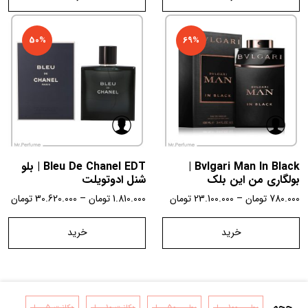
50%
69%
Bvlgari Man In Black |
Bleu De Chanel EDT | بلو
بولگاری من این بلک
شنل ادوتویلت
780.000
تومان
–
23.100.000
تومان
1.810.000
تومان
–
30.620.000
تومان
خرید
خرید
حجم
بطری 100 میل
بطری 50 میل
دکانت 10 میل
دکانت 5 میل