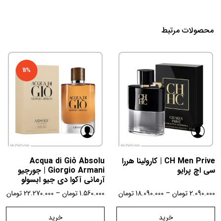
محصولات مرتبط
11%
CH Men Prive | کارولینا هررا
Acqua di Giò Absolu
سی اچ پرایو
Giorgio Armani | جورجیو
آرمانی آکوا دی جیو ابسولو
2.090.000
تومان
–
18.090.000
تومان
1.560.000
تومان
–
22.270.000
تومان
خرید
خرید