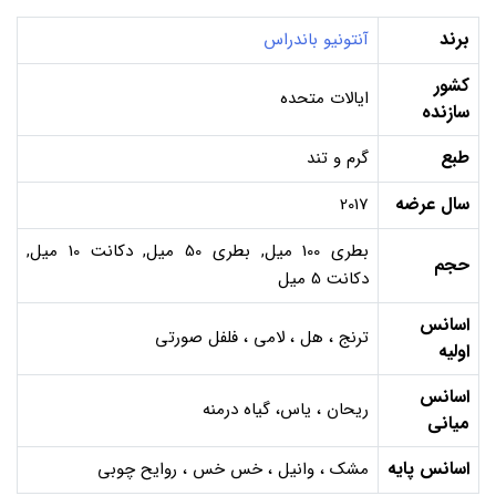
برند
آنتونیو باندراس
کشور
ایالات متحده
سازنده
طبع
گرم و تند
سال عرضه
2017
بطری 100 میل, بطری 50 میل, دکانت 10 میل,
حجم
دکانت 5 میل
اسانس
ترنج ، هل ، لامی ، فلفل صورتی
اولیه
اسانس
ریحان ، یاس، گیاه درمنه
میانی
اسانس پایه
مشک ، وانیل ، خس خس ، روایح چوبی