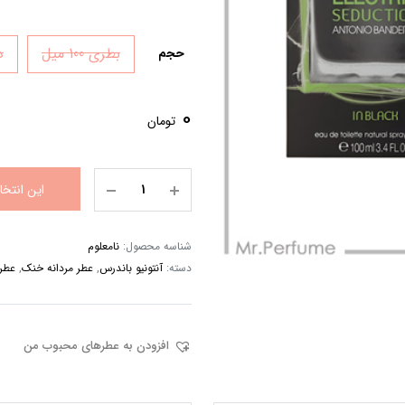
بطری 100 میل
دک
حجم
0
تومان
این انتخ
شناسه محصول:
نامعلوم
دسته:
آنتونیو باندرس
,
عطر مردانه خنک
,
عطر
افزودن به عطرهای محبوب من