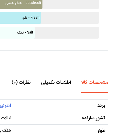
نعناع هندی - patchouli
تازه - Fresh
نمک - Salt
مشخصات کالا
اطلاعات تکمیلی
نظرات (0)
برند
آنتونی
کشور سازنده
ایالات
طبع
خنک و