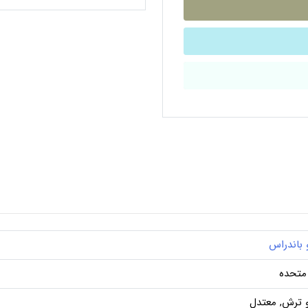
و باندراس
 متحده
 ترش, معتدل