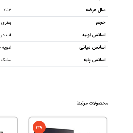
سال عرضه
2013
حجم
بطری 100 میل, دکانت 10 میل, دکانت 5 می
اسانس اولیه
آب دری
اسانس میانی
ادویه 
اسانس پایه
مشک ، 
محصولات مرتبط
31%