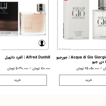
Acqua di Gio Giorgio Armani | جورجیو
Alfred Dunhill | آلفرد دانهیل
ا دی جیو
ان
–
25.050.000
تومان
810.000
تومان
–
5.290.000
تومان
خرید
خرید