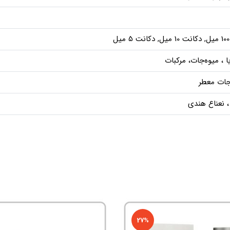
ل
ا ، میوه‌جات، مرکبات
جات معطر
نعناع هندی
27%