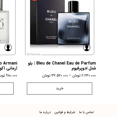
Bleu de Chanel Eau de Parfum | بلو
شنل ادوپرفیوم
آرمانی آکو
2.230.000
تومان
–
32.520.000
تومان
980.000
توم
خرید
تماس با ما
شرایط و قوانین
درباره ما