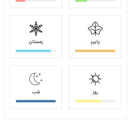
پاییز
زمستان
روز
شب