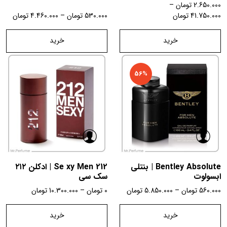
2.650.000
تومان
–
41.750.000
تومان
530.000
تومان
–
4.460.000
تومان
خرید
خرید
56%
Bentley Absolute | بنتلی
212 Se xy Men | ادکلن ۲۱۲
ابسولوت
سک سی
560.000
تومان
–
5.850.000
تومان
0
تومان
–
10.300.000
تومان
خرید
خرید