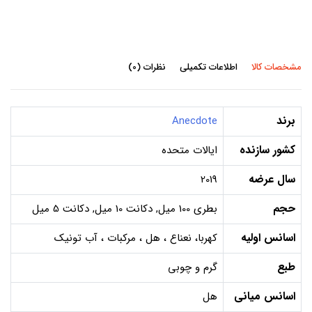
مشخصات کالا
اطلاعات تکمیلی
نظرات (0)
برند
Anecdote
کشور سازنده
ایالات متحده
سال عرضه
2019
حجم
بطری 100 میل, دکانت 10 میل, دکانت 5 میل
اسانس اولیه
کهربا، نعناع ، هل ، مرکبات ، آب تونیک
طبع
گرم و چوبی
اسانس میانی
هل