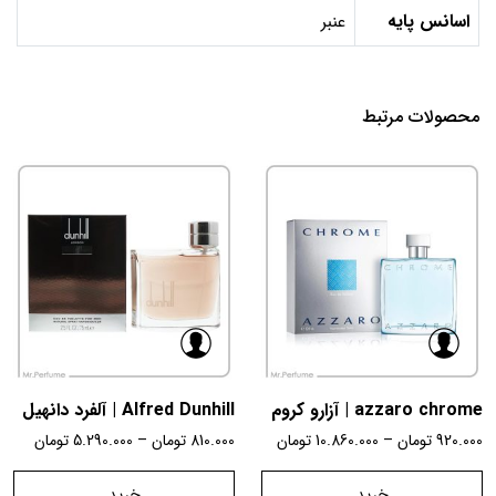
اسانس پایه
عنبر​
محصولات مرتبط
azzaro chrome | آزارو کروم
Alfred Dunhill | آلفرد دانهیل
920.000
تومان
–
10.860.000
تومان
810.000
تومان
–
5.290.000
تومان
خرید
خرید