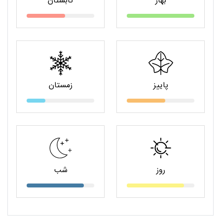
بهار
تابستان
پاییز
زمستان
روز
شب