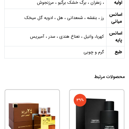
اولیه
، زعفران ، برگ خشک برگبو ، مرزنجوش
اسانس
رز ، بنفشه ، شمعدانی ، هل ، ادویه گل میخک
میانی
اسانس
کهربا، وانیل ، نعناع هندی ، سدر ، آمیریس
پایه
طبع
گرم و چوبی
محصولات مرتبط
39%