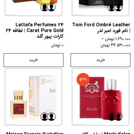
Lattafa Perfumes 24
Tom Ford Ombré Leather
| تام فورد امبر لدر
Carat Pure Gold | لطافه 24
کارات پیور گلد
1.690.000
تومان
–
44.530.000
تومان
0
تومان
خرید
خرید
59%