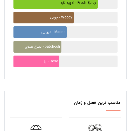
ادویه تازه - Fresh Spicy
چوبی - Woody
دریایی - Marine
نعناع هندی - patchouli
رز - Rose
مناسب ترین فصل و زمان