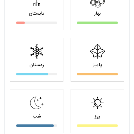
بهار
تابستان
پاییز
زمستان
روز
شب