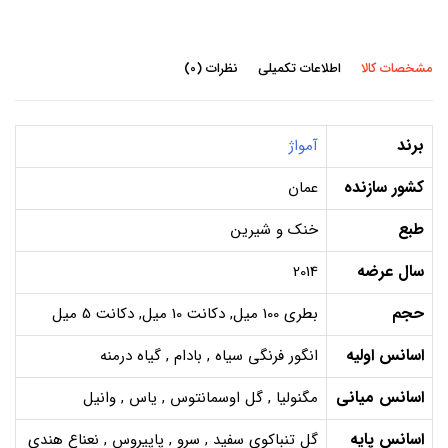
مشخصات کالا
اطلاعات تکمیلی
نظرات (0)
برند
آمواژ
کشور سازنده
عمان
طبع
خنک و شیرین
سال عرضه
2014
حجم
بطری 100 میل, دکانت 10 میل, دکانت 5 میل
اسانس اولیه
انگور فرنگی سیاه , بادام , گیاه درمنه
اسانس میانی
مگنولیا , گل اوسمانتوس , یاس , وانیل
اسانس پایه
گل تنباکوی سفید , سرو , پاپیروس , نعناع هندی