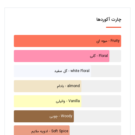
چارت آکوردها
میوه ای - Fruity
گلی - Floral
گل سفید - white Floral
بادام - almond
وانیلی - Vanilla
چوبی - Woody
ادویه ملایم - Soft Spice