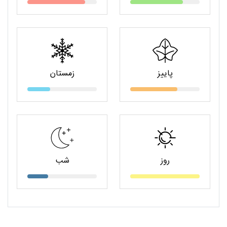
پاییز
زمستان
روز
شب