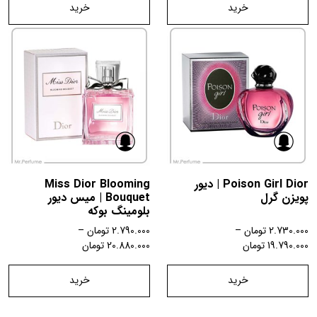
خرید
خرید
Poison Girl Dior | دیور
Miss Dior Blooming
پویزن گرل
Bouquet | میس دیور
بلومینگ بوکه
2.730.000
تومان
–
2.790.000
تومان
–
19.790.000
تومان
20.880.000
تومان
خرید
خرید