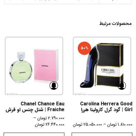
محصولات مرتبط
50%
Chanel Chance Eau
Carolina Herrera Good
Girl | گود گرل کارولینا هررا
Fraiche | شنل چنس او فرش
2.790.000
تومان
–
1.810.000
تومان
–
25.050.000
تومان
26.440.000
تومان