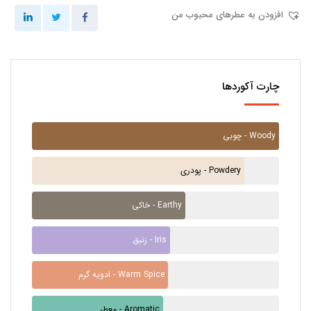
افزودن به عطرهای محبوب من
چارت آکوردها
چوبی - Woody
پودری - Powdery
خاکی - Earthy
زنبق - Iris
ادویه گرم - Warm Spice
معطر - Aromatic