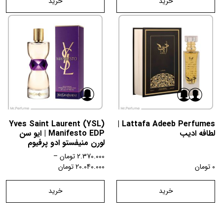
خرید
خرید
Yves Saint Laurent (YSL)
Lattafa Adeeb Perfumes |
لطافه ادیب
Manifesto EDP | ایو سن
لورن منیفستو ادو پرفیوم
2.370.000
تومان
–
0
تومان
20.040.000
تومان
خرید
خرید