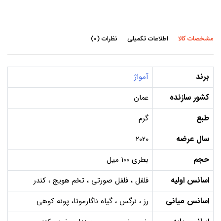
مشخصات کالا
اطلاعات تکمیلی
نظرات (0)
برند
آمواژ
کشور سازنده
عمان
طبع
گرم
سال عرضه
2020
حجم
بطری 100 میل
اسانس اولیه
فلفل ، فلفل صورتی ، تخم هویج ، کندر
اسانس میانی
رز ، نرگس ، گیاه ناگارموتا، پونه کوهی