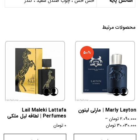
اسانس پایه
خس خس ، چوب صندل سفید ، کندر
محصولات مرتبط
50%
Marly Layton | مارلی لیتون
Lail Maleki Lattafa
Perfumes | لطافه لیل ملکی
2.090.000
تومان
–
30.030.000
تومان
0
تومان