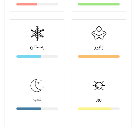
پاییز
زمستان
روز
شب