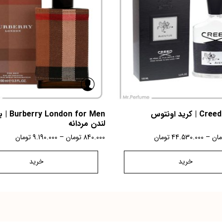
کرید اونتوس
ndon for Men
لندن مردانه
مان
–
44.530.000
تومان
840.000
تومان
–
9.190.000
تومان
خرید
خرید