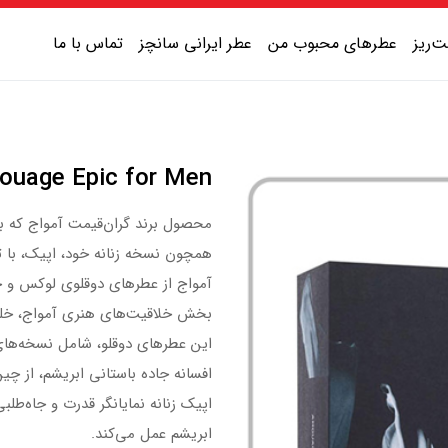
‌ریز
عطرهای محبوب من
عطر ایرانی سانچز
تماس با ما
عطر یونیسکس شیرین
Amouage Epic for Men | آمواژ اپیک م
عطر یونیسکس گرم
محصول برند گران‌قیمت آمواج که ب
عطر یونیسکس خنک
همچون نسخه زنانه خود، اپیک، با ت
عطر یونیسکس تلخ
آمواج از عطرهای دوقلوی لوکس و 
بخش خلاقیت‌های هنری آمواج، خلق
این عطرهای دوقلو، شامل نسخه‌های زن
افسانه جاده باستانی ابریشم، از چین
اپیک زنانه نمایانگر قدرت و جاه‌ط
ابریشم عمل می‌کند.