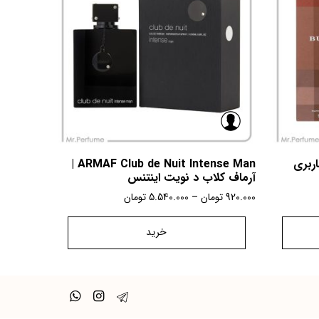
Burberry Lo | باربری
ARMAF Club de Nuit Intense Man |
آرماف کلاب د نویت اینتنس
920.000
تومان
–
5.540.000
تومان
خرید