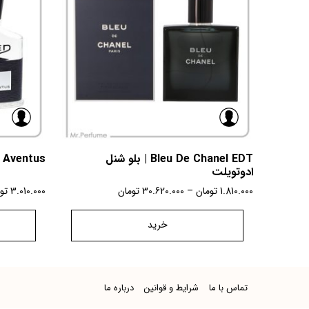
Bleu De Chanel EDT | بلو شنل
Creed Aventus | 
ادوتویلت
1.810.000
تومان
–
30.620.000
تومان
3.010.000
تو
خرید
تماس با ما
شرایط و قوانین
درباره ما