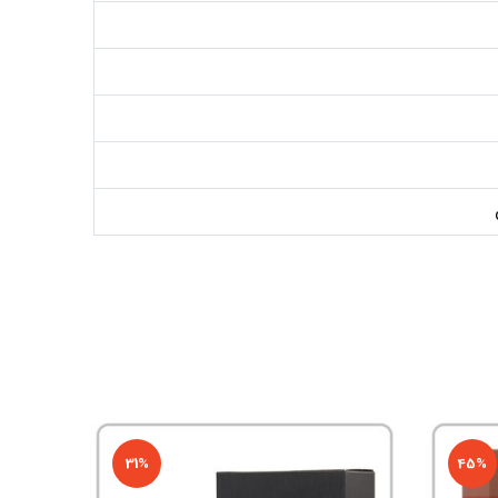
31%
45%