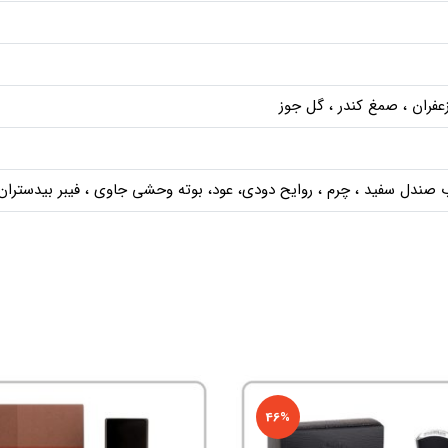
زعفران ، صمغ کندر ، گل جوز
صندل سفید ، چرم ، روایح دودی، عود، بوته وحشی جاوی ، فیبر بیدستران
46%