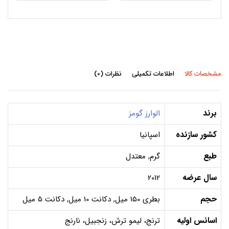
مشخصات کالا
اطلاعات تکمیلی
نظرات (0)
برند
الوارز گومز
کشور سازنده
اسپانیا
طبع
گرم, معتدل
سال عرضه
2012
حجم
بطری 150 میل, دکانت 10 میل, دکانت 5 میل
اسانس اولیه
ترنج، لیمو ترش، زنجبیل، نارنج