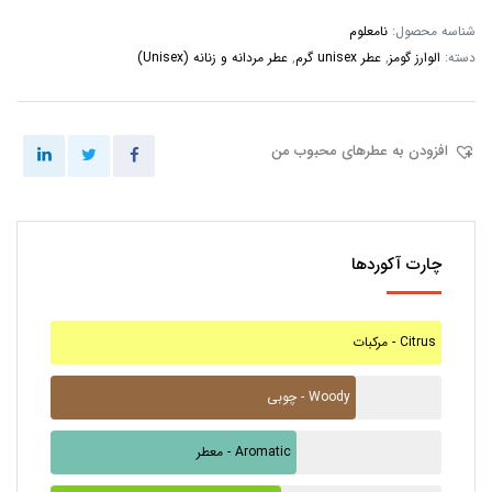
شناسه محصول:
نامعلوم
دسته:
الوارز گومز
,
عطر unisex گرم
,
عطر مردانه و زنانه (Unisex)
افزودن به عطرهای محبوب من
چارت آکوردها
مرکبات - Citrus
چوبی - Woody
معطر - Aromatic