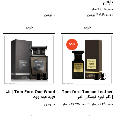
پارفوم
1.950.000
تومان
–
33.400.000
تومان
0
تومان
خرید
خرید
59%
Tom ford Tuscan Leather
Tom Ford Oud Wood | تام
| تام فورد توسکان لدر
فورد عود وود
1.490.000
تومان
–
41.750.000
تومان
0
تومان