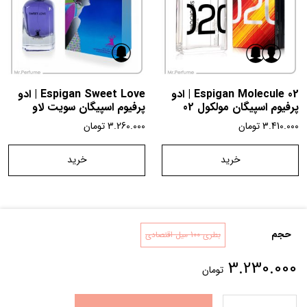
Espigan Molecule 02 | ادو
Espigan Sweet Love | ادو
پرفیوم اسپیگان مولکول 02
پرفیوم اسپیگان سویت لاو
3.410.000
تومان
3.260.000
تومان
خرید
خرید
حجم
بطری 100 میل اقتصادی
تماس با ما
شرایط و قوانین
درباره ما
3.230.000
تومان