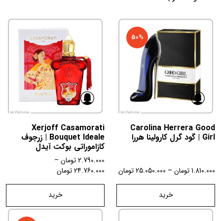
50%
Xerjoff Casamorati
Carolina Herrera Good
Girl | گود گرل کارولینا هررا
Bouquet Ideale | زرجوف
کازاموراتی بوکت آیدل
2.790.000
تومان
–
1.810.000
تومان
–
25.050.000
تومان
24.760.000
تومان
خرید
خرید