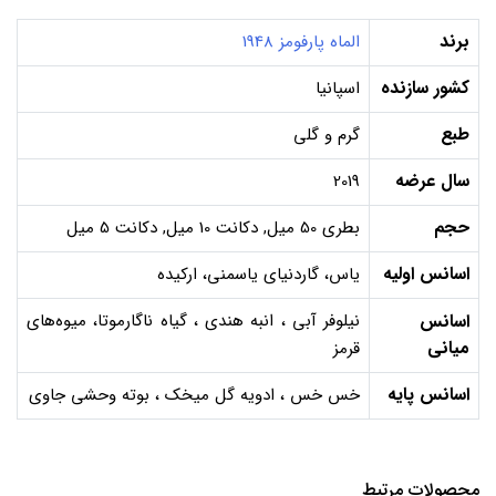
برند
الماه پارفومز 1948
کشور سازنده
اسپانیا
طبع
گرم و گلی
سال عرضه
2019
حجم
بطری 50 میل, دکانت 10 میل, دکانت 5 میل
اسانس اولیه
یاس، گاردنیای یاسمنی، ارکیده
اسانس
نیلوفر آبی ، انبه هندی ، گیاه ناگارموتا، میوه‌های
میانی
قرمز
اسانس پایه
خس خس ، ادویه گل میخک ، بوته وحشی جاوی
محصولات مرتبط