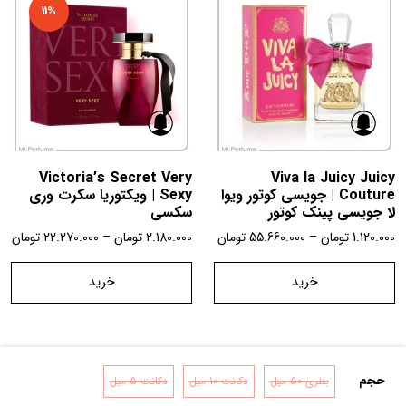
11%
Victoria’s Secret Very
Viva la Juicy Juicy
Couture | جویسی کوتور ویوا
Sexy | ویکتوریا سکرت وری
لا جویسی پینک کوتور
سکسی
1.120.000
تومان
–
55.660.000
تومان
2.180.000
تومان
–
22.270.000
تومان
خرید
خرید
حجم
بطری 50 میل
دکانت 10 میل
دکانت 5 میل