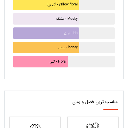
گل زرد - yellow floral
مشک - Musky
زنبق - Iris
عسل - honey
گلی - Floral
مناسب ترین فصل و زمان