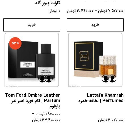
کارات پیور گلد
7.520.000
تومان
–
19.490.000
تومان
0
تومان
خرید
خرید
53%
Tom Ford Ombre Leather
Lattafa Khamrah
Perfumes | لطافه خمره
Parfum | تام فورد امبر لدر
پارفوم
1.950.000
تومان
–
3.070.000
تومان
33.400.000
تومان