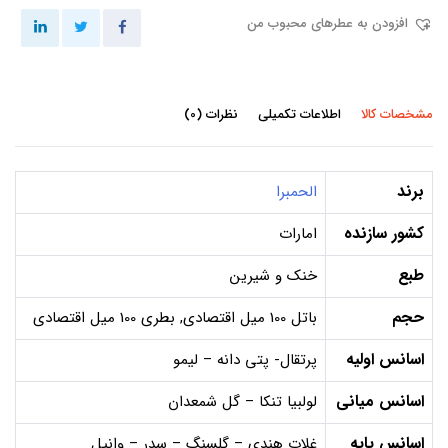
افزودن به عطرهای محبوب من
مشخصات کالا
اطلاعات تکمیلی
نظرات (0)
برند
الحمبرا
کشور سازنده
امارات
طبع
خنک و شیرین
حجم
باتل 100 میل اقتصادی, بطری 100 میل اقتصادی
اسانس اولیه
پرتقال- پتی دانه – لیمو
اسانس میانی
لولبیا تنکا – گل شمعدان
اسانس پایه
غلات هندی – گلسنگ – سدر – وانیل