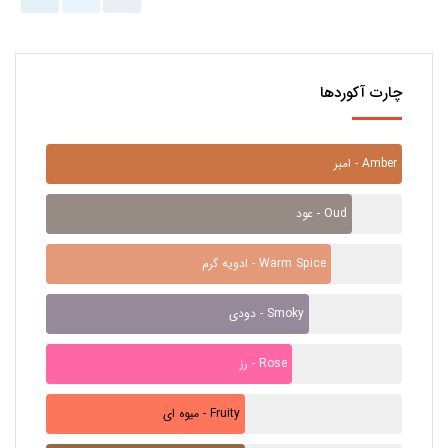
چارت آکوردها
امبر - Amber
عود - Oud
ادویه گرم - Warm Spice
دودی - Smoky
رز - Rose
میوه ای - Fruity