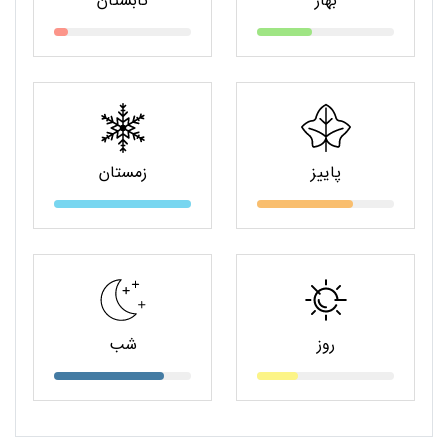
بهار
تابستان
پاییز
زمستان
روز
شب