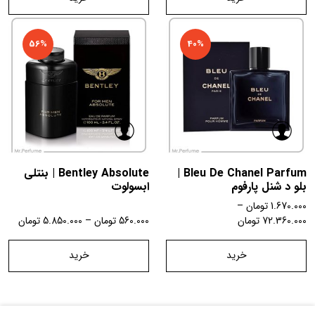
56%
40%
Bleu De Chanel Parfum |
Bentley Absolute | بنتلی
بلو د شنل پارفوم
ابسولوت
1.670.000
تومان
–
72.360.000
تومان
560.000
تومان
–
5.850.000
تومان
خرید
خرید