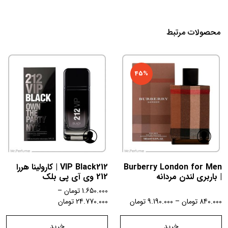
محصولات مرتبط
45%
Burberry London for Men
VIP Black212 | کارولینا هررا
| باربری لندن مردانه
212 وی آی پی بلک
1.650.000
تومان
–
840.000
تومان
–
9.190.000
تومان
24.770.000
تومان
خرید
خرید