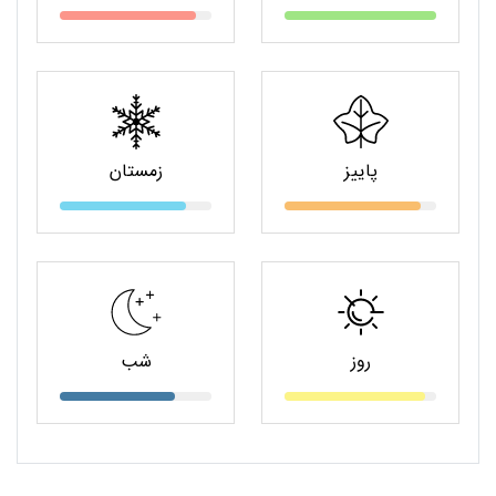
پاییز
زمستان
روز
شب