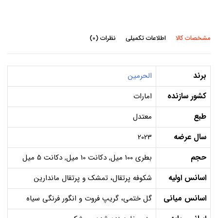
مشخصات کالا
اطلاعات تکمیلی
نظرات (0)
برند
الحرمین
کشور سازنده
امارات
طبع
معتدل
سال عرضه
2023
حجم
بطری 100 میل, دکانت 10 میل, دکانت 5 میل
اسانس اولیه
شکوفه پرتقال، تمشک و پرتقال ماندارین
اسانس میانی
گل ختمی، گریپ فروت و انگور فرنگی سیاه