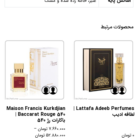
اسانس پایه
عنبر، خامه زده شده و مشک
محصولات مرتبط
Maison Francis Kurkdjian
Lattafa Adeeb Perfumes |
لطافه ادیب
Baccarat Rouge 540 |
باکارات رژ 540
7.660.000
تومان
–
0
تومان
52.880.000
تومان