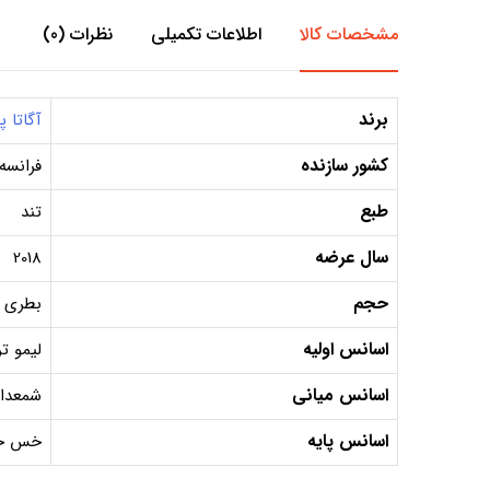
مشخصات کالا
اطلاعات تکمیلی
نظرات (0)
برند
آگاتا 
کشور سازنده
فرانسه
طبع
تند
سال عرضه
2018
حجم
بطری 100 میل, دکانت 10 میل, دکانت 5 می
اسانس اولیه
لیمو ت
اسانس میانی
شمعدان
اسانس پایه
خس خ