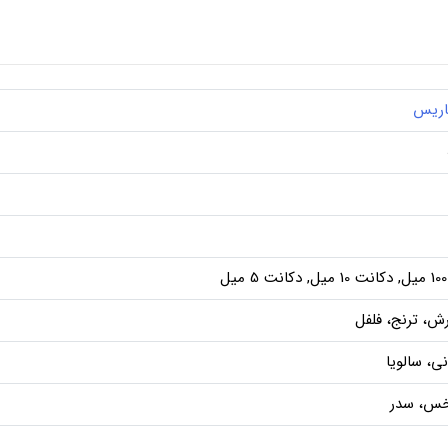
پاریس
ل
رش، ترنج، فلفل
ی، سالویا
س، سدر