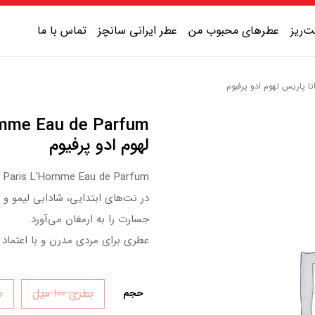
‌ریز
عطرهای محبوب من
عطر ایرانی سانچز
تماس با ما
عطر یونیسکس شیرین
عطر یونیسکس گرم
لهوم ادو پرفیوم
عطر یونیسکس خنک
Agatha Paris L’Homme Eau de Parfum، رایحه‌ای مردانه با طر
عطر یونیسکس تلخ
در نت‌های ابتدایی، شادابی لیمو و 
جسارت را به ارمغان می‌آورد.
عطری برای مردی مدرن و با اعتماد ب
بطری 100 میل
دک
حجم