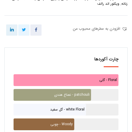
زنانه
,
ویکتور اند رالف
افزودن به عطرهای محبوب من
چارت آکوردها
گلی - Floral
نعناع هندی - patchouli
گل سفید - white Floral
چوبی - Woody