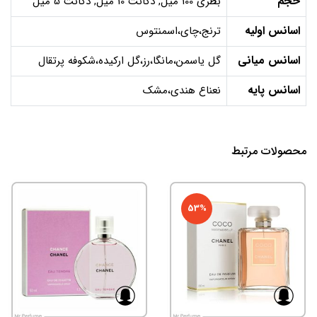
حجم
بطری 100 میل, دکانت 10 میل, دکانت 5 میل
اسانس اولیه
ترنج،چای،اسمنتوس
اسانس میانی
گل یاسمن،مانگا،رز،گل ارکیده،شکوفه پرتقال
اسانس پایه
نعناع هندی،مشک
محصولات مرتبط
53%