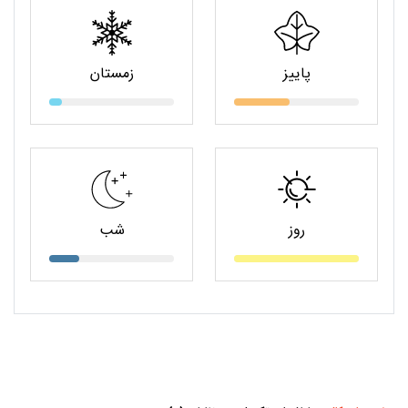
پاییز
زمستان
روز
شب