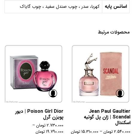
اسانس پایه
کهربا، سدر ، چوب صندل سفید ، چوب گایاک
محصولات مرتبط
Jean Paul Gaultier
Poison Girl Dior | دیور
Scandal | ژان پل گوتیه
پویزن گرل
اسکندال
2.730.000
تومان
–
2.540.000
تومان
–
15.310.000
تومان
19.790.000
تومان