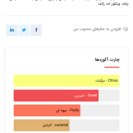
زنانه
,
ویکتور اند رالف
افزودن به عطرهای محبوب من
چارت آکوردها
مرکبات - Citrus
شیرین - Sweet
میوه ای - Fruity
کارامل - caramel