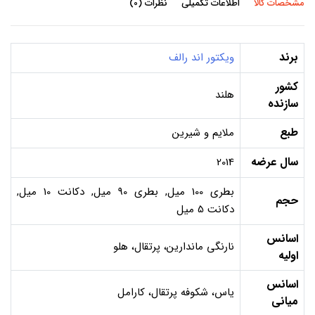
مشخصات کالا
اطلاعات تکمیلی
نظرات (0)
برند
ویکتور اند رالف
کشور
هلند
سازنده
طبع
ملایم و شیرین
سال عرضه
2014
بطری 100 میل, بطری 90 میل, دکانت 10 میل,
حجم
دکانت 5 میل
اسانس
نارنگی ماندارین، پرتقال، هلو
اولیه
اسانس
یاس، شکوفه پرتقال، کارامل
میانی