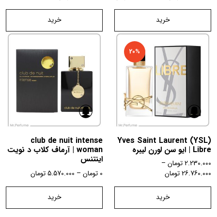
خرید
خرید
20%
club de nuit intense
Yves Saint Laurent (YSL)
Libre | ایو سن لورن لیبره
woman | آرماف کلاب د نویت
اینتنس
2.230.000
تومان
–
26.760.000
تومان
0
تومان
–
5.570.000
تومان
خرید
خرید