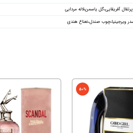
رتقال آفریقایی،گل یاسمن،لاله مردابی
در ویرجینیا،چوب صندل،نعناع هندی
50%