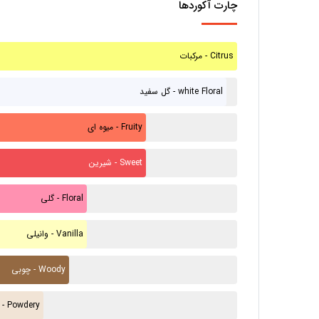
چارت آکوردها
مرکبات - Citrus
گل سفید - white Floral
میوه ای - Fruity
شیرین - Sweet
گلی - Floral
وانیلی - Vanilla
چوبی - Woody
پودری - Powdery