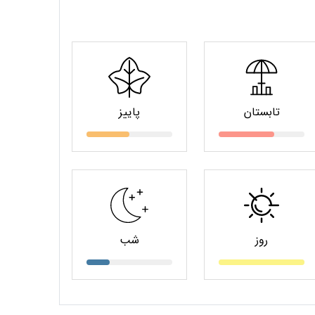
تابستان
پاییز
روز
شب