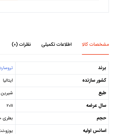
مشخصات کالا
اطلاعات تکمیلی
نظرات (0)
برند
تروسارد
کشور سازنده
ایتالیا
طبع
شیرین و
سال عرضه
2011
حجم
بطری 100 میل, دکانت 10 میل, دکانت 5 میل
اسانس اولیه
یوزو،نت