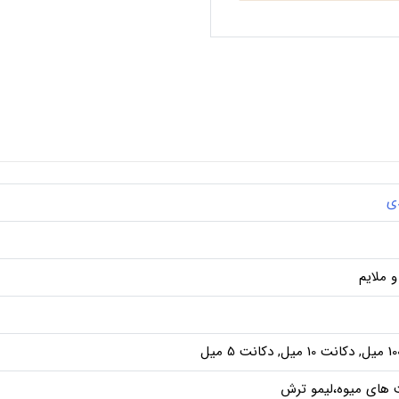
ی
 ملایم
 های میوه،لیمو ترش