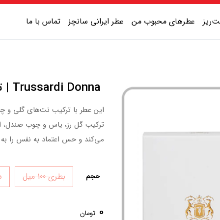
‌ریز
عطرهای محبوب من
عطر ایرانی سانچز
تماس با ما
عطر یونیسکس شیرین
Trussardi Donna | تروساردی دونا
عطر یونیسکس گرم
این عطر با ترکیب نت‌های گلی و چ
عطر یونیسکس خنک
ترکیب گل رز، یاس و چوب صندل، ای
عطر یونیسکس تلخ
می‌کند و حس اعتماد به نفس را به ه
بطری 100 میل
دک
حجم
0
تومان