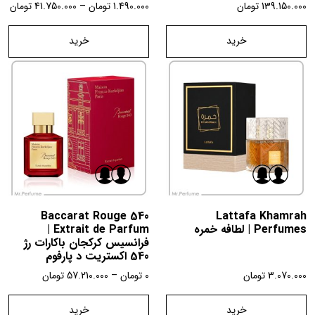
139.150.000
تومان
1.490.000
تومان
–
41.750.000
تومان
خرید
خرید
Baccarat Rouge 540
Lattafa Khamrah
Perfumes | لطافه خمره
Extrait de Parfum |
فرانسیس کرکجان باکارات رژ
540 اکستریت د پارفوم
3.070.000
تومان
0
تومان
–
57.210.000
تومان
خرید
خرید