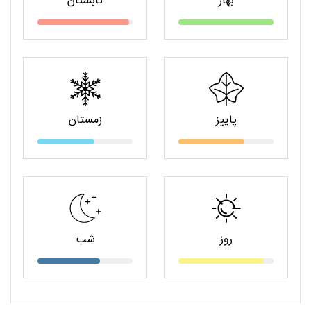
بهار
تابستان
پاییز
زمستان
روز
شب