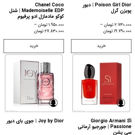
Poison Girl Dior | دیور
Chanel Coco
پویزن گرل
Mademoiselle EDP | شنل
کوکو مادمازل ادو پرفیوم
2.730.000
تومان
–
1.950.000
تومان
–
19.790.000
تومان
27.830.000
تومان
خرید
خرید
Giorgio Armani Sì
Joy by Dior | جوی بای دیور
Passione | جورجیو آرمانی
سی پشن