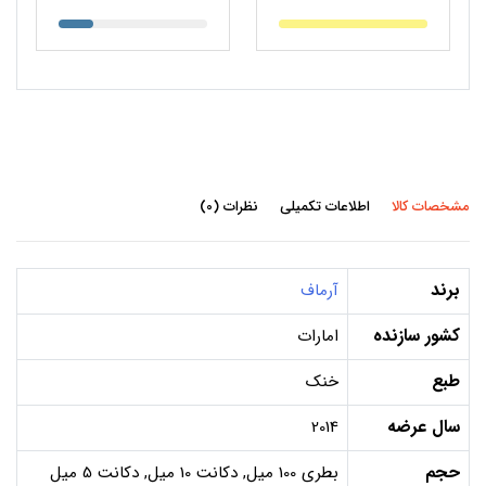
مشخصات کالا
اطلاعات تکمیلی
نظرات (0)
برند
آرماف
کشور سازنده
امارات
طبع
خنک
سال عرضه
2014
حجم
بطری 100 میل, دکانت 10 میل, دکانت 5 میل