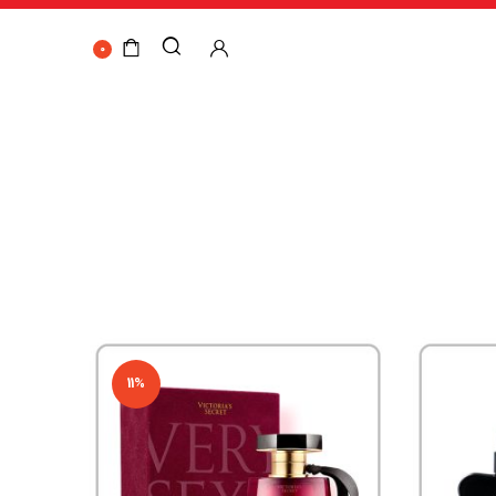
0
11%