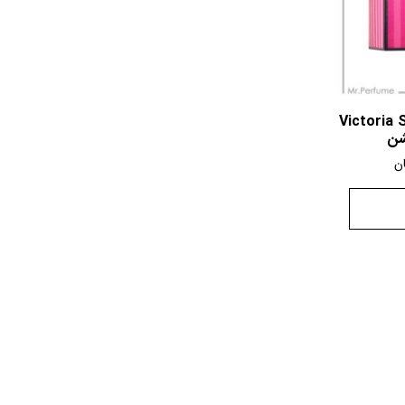
Victoria 
شن
ن