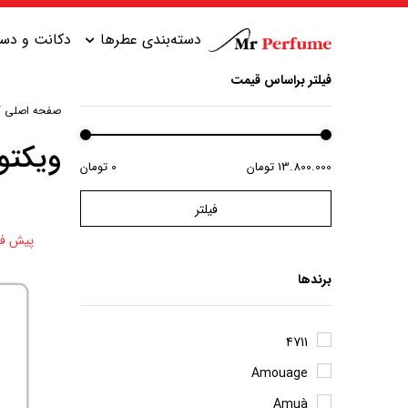
دسته‌بندی عطرها
دکانت و دست
فیلتر براساس قیمت
صفحه اصلی
/
عطر زنانه شیرین
عطر مردانه شیرین
ویکتو
13.800.000 تومان
0 تومان
عطر زنانه گرم
عطر مردانه خنک
فیلتر
عطر زنانه خنک
عطر مردانه گرم
پیش ف
عطر زنانه تلخ
عطر مردانه تلخ
برندها
4711
Amouage
Amuà