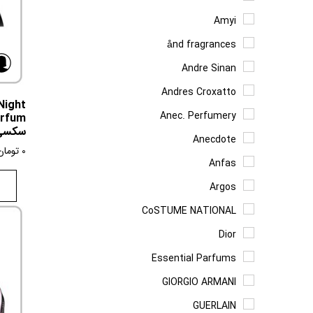
Amyi
ånd fragrances
Andre Sinan
Andres Croxatto
Night
Anec. Perfumery
سکسی 
Anecdote
0
تومان
Anfas
Argos
CoSTUME NATIONAL
Dior
Essential Parfums
GIORGIO ARMANI
GUERLAIN