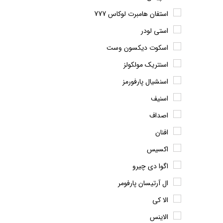
استفان هامبرت لوکاس 777
استی لودر
اسکوت دیکسون وست
اسنتریک مولکولز
اسنشیال پارفورمز
اسنیف
اصداف
افنان
اکسیس
اگوا دی چیرو
ال آرتیسان پارفومر
الا کی
الاینس