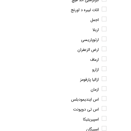
ابرکرامبی اند فیچ
اتات لیبره د اورنج
اجمل
اربلا
ارتوپاریسی
ارض الزعفران
ارماف
ازارو
ازالیا پارفومز
ازمان
اس ایندیمودبلس
اس تی دوپونت
اسپیریتیکا
اسپیگان