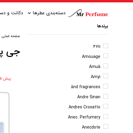
دسته‌بندی عطرها
دکانت و دست
برندها
صفحه اصلی
/
عطر زنانه شیرین
عطر مردانه شیرین
4711
جی پا
Amouage
عطر زنانه گرم
عطر مردانه خنک
Amuà
عطر زنانه خنک
عطر مردانه گرم
Amyi
پیش ف
عطر زنانه تلخ
عطر مردانه تلخ
ånd fragrances
Andre Sinan
Andres Croxatto
Anec. Perfumery
Anecdote