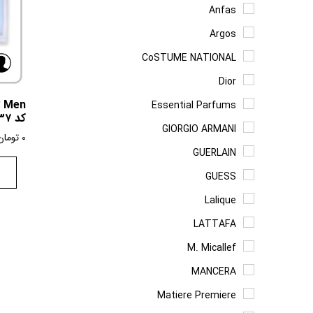
Anfas
Argos
CoSTUME NATIONAL
Dior
Essential Parfums
کد ۳۷
GIORGIO ARMANI
0
تومان
GUERLAIN
GUESS
Lalique
LATTAFA
M. Micallef
MANCERA
Matiere Premiere