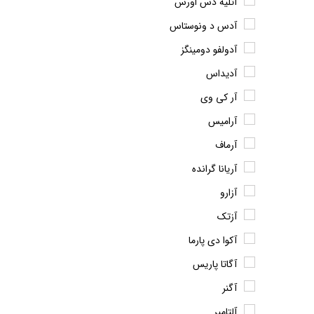
آتلیه دس اورس
آدس د ونوستاس
آدولفو دومینگز
آدیداس
آر کی وی
آرامیس
آرماف
آریانا گرانده
آزارو
آزتک
آکوا دی پارما
آگاتا پاریس
آگنر
آلتامیر