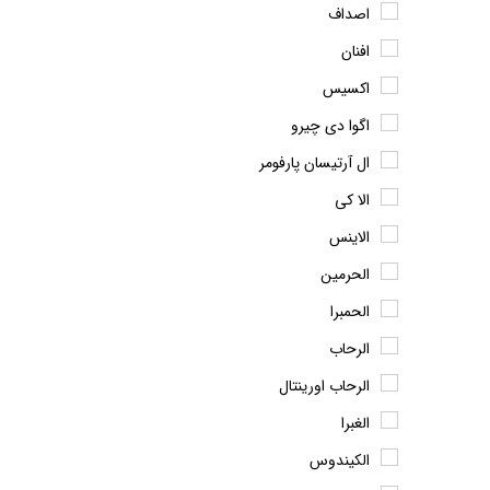
اصداف
افنان
اکسیس
اگوا دی چیرو
ال آرتیسان پارفومر
الا کی
الاینس
الحرمین
الحمبرا
الرحاب
الرحاب اورینتال
الغبرا
الکیندوس