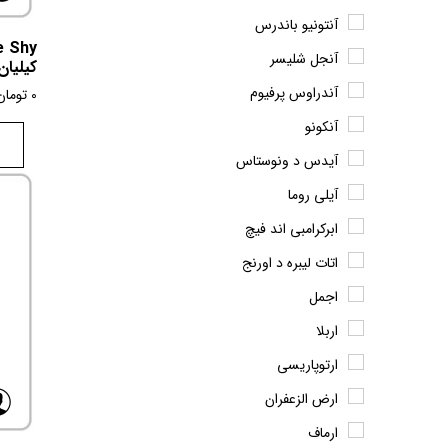
آنتونیو باندرس
آنجل شلیسر
کیلیا
آندراوس پرفیوم
0
تومان
آنکونو
آیدس د ونوستاس
آیلی روما
ابرکرامبی اند فیچ
اتات لیبره د اورنج
اجمل
اربلا
ارتوپاریسی
ارض الزعفران
ارماف