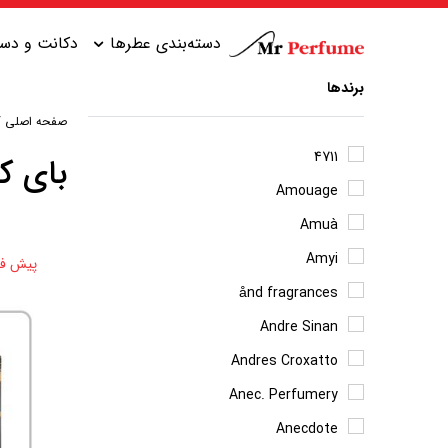
دسته‌بندی عطرها
دکانت و دست
برندها
صفحه اصلی
/
عطر زنانه شیرین
عطر مردانه شیرین
4711
بای کی
Amouage
عطر زنانه گرم
عطر مردانه خنک
Amuà
عطر زنانه خنک
عطر مردانه گرم
Amyi
پیش ف
عطر زنانه تلخ
عطر مردانه تلخ
ånd fragrances
Andre Sinan
Andres Croxatto
Anec. Perfumery
Anecdote