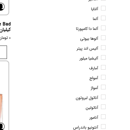
آلتایا
آلما
آلما دا کامپورتا
کیلیان
0
تومان
آلوها بیوتی
آلیس اند پیتر
آلیشیا میلور
آمارف
آمواج
آمواژ
آناتول لبروتون
آناتولین
آنامور
آنتونیو باندراس