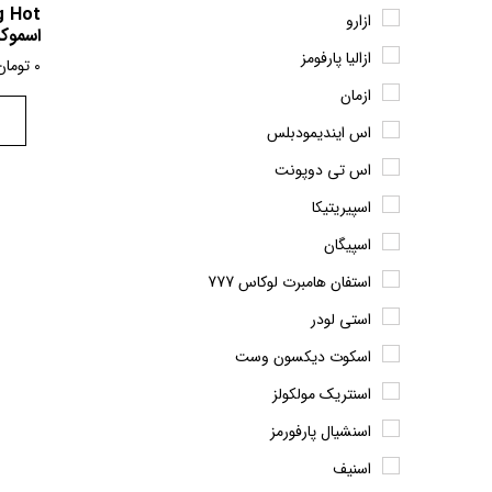
ازارو
اسموک
ازالیا پارفومز
0
تومان
ازمان
اس ایندیمودبلس
اس تی دوپونت
اسپیریتیکا
اسپیگان
استفان هامبرت لوکاس 777
استی لودر
اسکوت دیکسون وست
اسنتریک مولکولز
اسنشیال پارفورمز
اسنیف