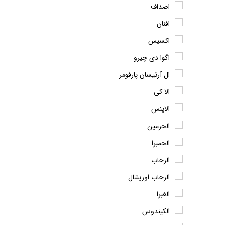
اصداف
افنان
اکسیس
اگوا دی چیرو
ال آرتیسان پارفومر
الا کی
الاینس
الحرمین
الحمبرا
الرحاب
الرحاب اورینتال
الغبرا
الکیندوس