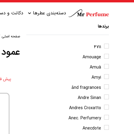
دسته‌بندی عطرها
دکانت و دست
برندها
صفحه اصلی
/
عطر زنانه شیرین
عطر مردانه شیرین
4711
عمود 
Amouage
عطر زنانه گرم
عطر مردانه خنک
Amuà
عطر زنانه خنک
عطر مردانه گرم
Amyi
پیش ف
عطر زنانه تلخ
عطر مردانه تلخ
ånd fragrances
Andre Sinan
Andres Croxatto
Anec. Perfumery
Anecdote