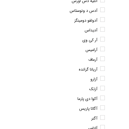
آتلیه دس اورس
آدس د ونوستاس
آدولفو دومینگز
آدیداس
آر کی وی
آرامیس
آرماف
آریانا گرانده
آزارو
آزتک
آکوا دی پارما
آگاتا پاریس
آگنر
آلتامیر