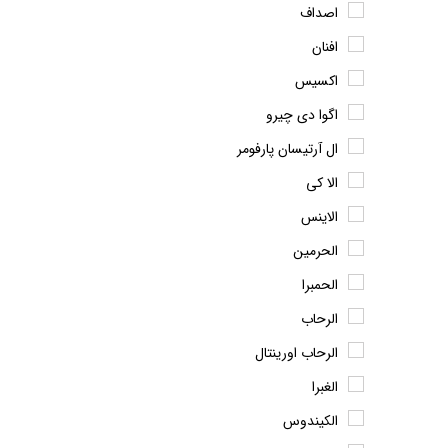
اصداف
افنان
اکسیس
اگوا دی چیرو
ال آرتیسان پارفومر
الا کی
الاینس
الحرمین
الحمبرا
الرحاب
الرحاب اورینتال
الغبرا
الکیندوس