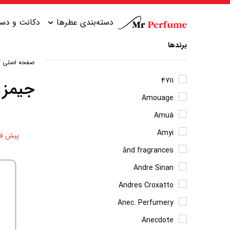
دسته‌بندی عطرها
دکانت و دست
برندها
صفحه اصلی
/
عطر زنانه شیرین
عطر مردانه شیرین
4711
جیمز 
Amouage
عطر زنانه گرم
عطر مردانه خنک
Amuà
عطر زنانه خنک
عطر مردانه گرم
Amyi
پیش ف
عطر زنانه تلخ
عطر مردانه تلخ
ånd fragrances
Andre Sinan
Andres Croxatto
Anec. Perfumery
Anecdote