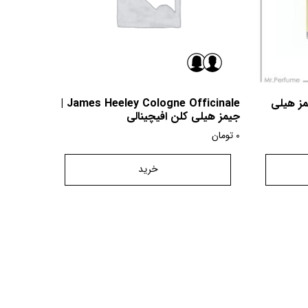
James Heeley|جیمز هیلی
James Heeley Cologne Officinale |
جیمز هیلی کلن افیچینالی
0
تومان
خرید