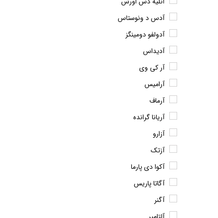
آتلیه دس اورس
آدس د ونوستاس
آدولفو دومینگز
آدیداس
آر کی وی
آرامیس
آرماف
آریانا گرانده
آزارو
آزتک
آکوا دی پارما
آگاتا پاریس
آگنر
آلتامیر