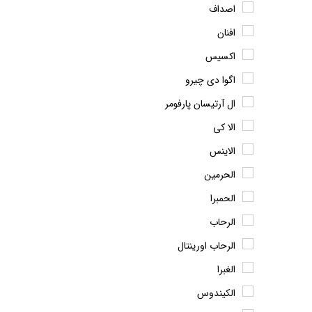
اصداف
افنان
اکسیس
اگوا دی چیرو
ال آرتیسان پارفومر
الا کی
الاینس
الحرمین
الحمبرا
الرحاب
الرحاب اورینتال
الغبرا
الکیندوس