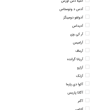
آتلیه دس اورس
آدس د ونوستاس
آدولفو دومینگز
آدیداس
آر کی وی
آرامیس
آرماف
آریانا گرانده
آزارو
آزتک
آکوا دی پارما
آگاتا پاریس
آگنر
آلتامیر