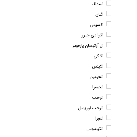
اصداف
افنان
اکسیس
اگوا دی چیرو
ال آرتیسان پارفومر
الا کی
الاینس
الحرمین
الحمبرا
الرحاب
الرحاب اورینتال
الغبرا
الکیندوس