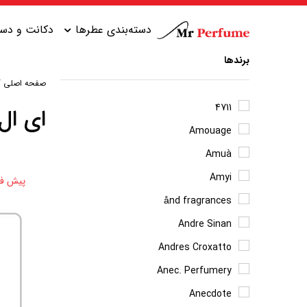
دسته‌بندی عطرها
دکانت و دست
برندها
صفحه اصلی
/
عطر زنانه شیرین
عطر مردانه شیرین
4711
ای ال
Amouage
عطر زنانه گرم
عطر مردانه خنک
Amuà
عطر زنانه خنک
عطر مردانه گرم
Amyi
پیش ف
عطر زنانه تلخ
عطر مردانه تلخ
ånd fragrances
Andre Sinan
Andres Croxatto
Anec. Perfumery
Anecdote