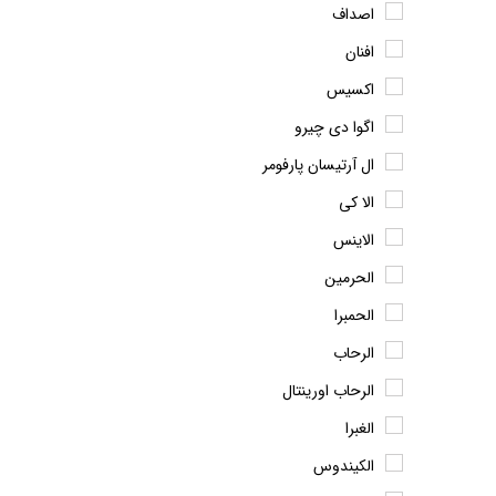
اصداف
افنان
اکسیس
اگوا دی چیرو
ال آرتیسان پارفومر
الا کی
الاینس
الحرمین
الحمبرا
الرحاب
الرحاب اورینتال
الغبرا
الکیندوس