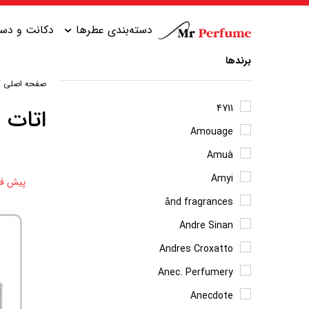
دسته‌بندی عطرها
دکانت و دست
برندها
صفحه اصلی
/
عطر زنانه شیرین
عطر مردانه شیرین
4711
اتات ل
Amouage
عطر زنانه گرم
عطر مردانه خنک
Amuà
عطر زنانه خنک
عطر مردانه گرم
Amyi
پیش ف
عطر زنانه تلخ
عطر مردانه تلخ
ånd fragrances
Andre Sinan
Andres Croxatto
Anec. Perfumery
Anecdote