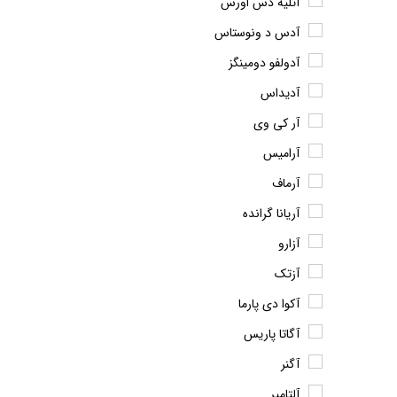
آتلیه دس اورس
آدس د ونوستاس
آدولفو دومینگز
آدیداس
آر کی وی
آرامیس
آرماف
آریانا گرانده
آزارو
آزتک
آکوا دی پارما
آگاتا پاریس
آگنر
آلتامیر