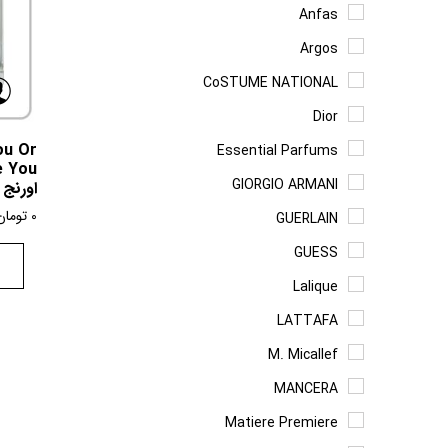
Anfas
Argos
CoSTUME NATIONAL
Dior
ou Or
Essential Parfums
GIORGIO ARMANI
اورنج 
0
تومان
GUERLAIN
GUESS
Lalique
LATTAFA
M. Micallef
MANCERA
Matiere Premiere